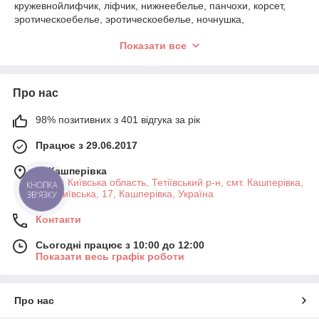
кружевнойлифчик, ліфчик, нижнеебелье, панчохи, корсет,
эротическоебелье, эротическоебелье, ночнушка,
сексуальныйнаряд, эротическийнаряд, секс-шоп, бікіні,
Показати все
стрінги, бікіні
Про нас
98% позитивних з 401 відгука за рік
Працює з 29.06.2017
м. Кашперівка
склад: Київська область, Тетіївський р-н, смт. Кашперівка,
КНОПКА
вул. Київська, 17, Кашперівка, Україна
ЗВ'ЯЗКУ
Контакти
Сьогодні працює з 10:00 до 12:00
Показати весь графік роботи
Про нас