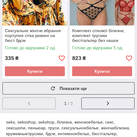
Сексуальне жіноче вбрання
Комплект сіткової білизни,
портупея сітка ремені на
комплект трусики
бюст бдсм
бюстгальтер без чашок
горошок
Готово до відправки 2 од.
Готово до відправки 5 од.
335
823
₴
₴
Купити
Купити
Показати ще
1
/ 3
seks, seksshop, sekshop, білизна, женскоебелье, секс,
сексшопи, пеньюар, труси, сексуальноебелье, жіночабілизна,
кружевныетрусики, бдсм, интимноебелье, бюстгальтер,