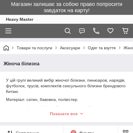
Магазин залишає за собою право попросити
завдаток на карту!
Heavy Master
Товари та послуги
Аксесуари
Одяг та взуття
Жіно
Жіноча білизна
У цій групі великий вибір жіночої білизни, пинюаров, нарядів,
футболок, трусів, комплектів сексульного білизни брендового
Китаю.
Матеріал: сатин, бавовна, поліестер.
seks, seksshop, sekshop, білизна, женскоебелье, секс,
сексшопи, пеньюар, труси, сексуальноебелье, жіночабілизна,
Показати все
кружевныетрусики, бдсм, интимноебелье, бюстгальтер,
кружевнойлифчик, ліфчик, нижнеебелье, панчохи, корсет,
эротическоебелье, эротическоебелье, ночнушка,
Сортування
0
Фільтри