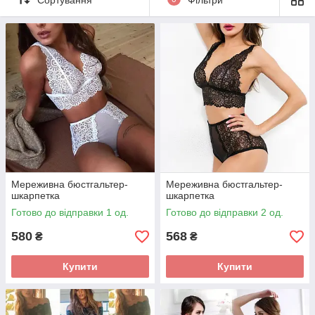
сексуальныйнаряд, эротическийнаряд, секс-шоп, бікіні,
стрінги, бікіні
Мереживна бюстгальтер-
Мереживна бюстгальтер-
шкарпетка
шкарпетка
Готово до відправки 1 од.
Готово до відправки 2 од.
580
568
₴
₴
Купити
Купити