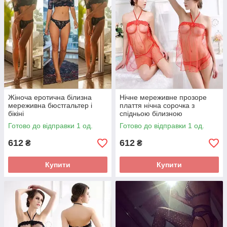
Жіноча еротична білизна
Нічне мереживне прозоре
мереживна бюстгальтер і
плаття нічна сорочка з
бікіні
спідньою білизною
Готово до відправки 1 од.
Готово до відправки 1 од.
612
612
₴
₴
Купити
Купити