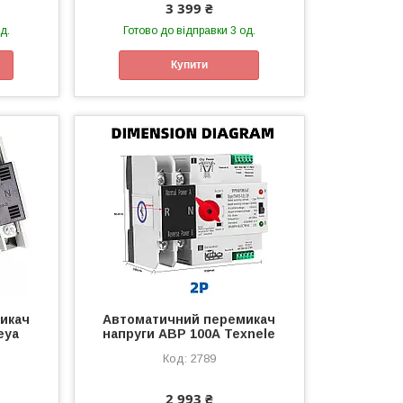
3 399 ₴
д.
Готово до відправки 3 од.
Купити
икач
Автоматичний перемикач
eya
напруги АВР 100А Texnele
2789
2 993 ₴