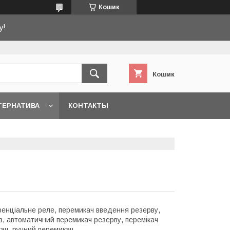
Кошик
у!
Кошик
ТЕРНАТИВА
КОНТАКТЫ
енціальне реле, перемикач введення резерву,
, автоматичний перемикач резерву, перемікач
кач, ручний перемикач