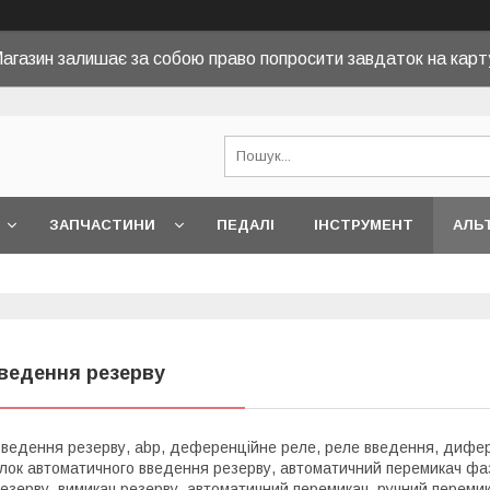
агазин залишає за собою право попросити завдаток на карт
ЗАПЧАСТИНИ
ПЕДАЛІ
ІНСТРУМЕНТ
АЛЬ
ведення резерву
ведення резерву, abp, деференційне реле, реле введення, дифер
лок автоматичного введення резерву, автоматичний перемикач фаз
езерву, вимикач резерву, автоматичний перемикач, ручний переми