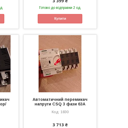
3 399 ₴
д.
Готово до відправки 2 од.
Купити
икач
Автоматичний перемикач
ор/
напруги CSQ 3 фази 63А
1830
3 713 ₴