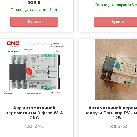
959 ₴
Готово до відправки 6 о
Готово до відправки 16 од.
Купити
Купити
Авр автоматичний
Автоматичний перем
перемикач на 3 фази 63 А
напруги Earu авр PV - 
CNC
125а
2743
2752