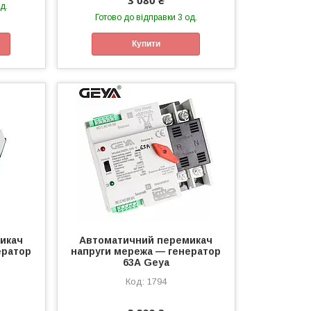
3 080 ₴
д.
Готово до відправки 3 од.
Купити
икач
Автоматичний перемикач
ератор
напруги мережа — генератор
63А Geya
1794