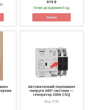
919 ₴
д.
Готово до відправки 5 од.
Купити
икач
Автоматичний перемикач
мережа
напруги АВР-система —
генератор 100А CSQ
2753