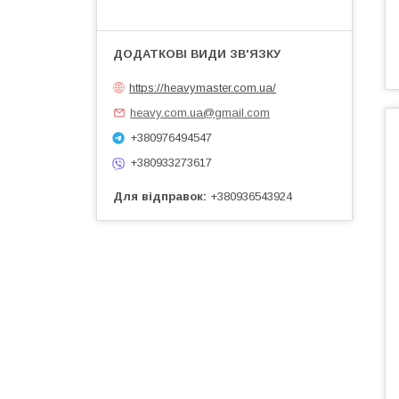
https://heavymaster.com.ua/
heavy.com.ua@gmail.com
+380976494547
+380933273617
Для відправок
+380936543924