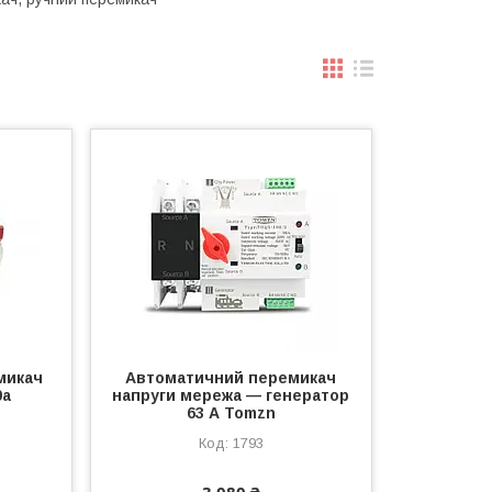
микач
Автоматичний перемикач
0а
напруги мережа — генератор
63 А Tomzn
1793