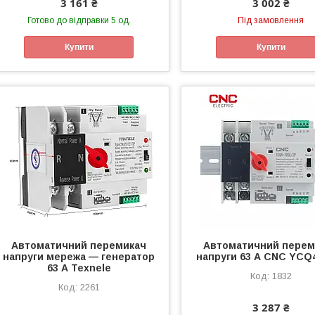
3 161 ₴
3 002 ₴
Готово до відправки 5 од.
Під замовлення
Купити
Купити
Автоматичний перемикач
Автоматичний перем
напруги мережа — генератор
напруги 63 А CNC YCQ
63 А Texnele
1832
2261
3 287 ₴