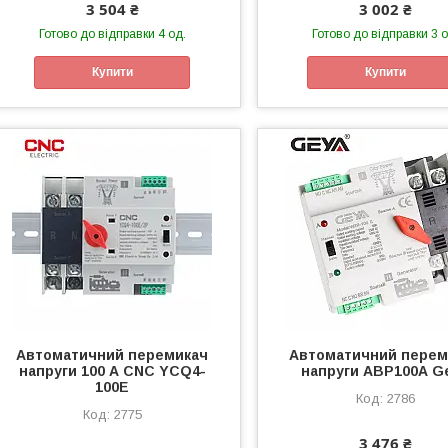
3 504 ₴
3 002 ₴
Готово до відправки 4 од.
Готово до відправки 3 о
Купити
Купити
Автоматичний перемикач
Автоматичний перем
напруги 100 А CNC YCQ4-
напруги АВР100А G
100E
2786
2775
3 476 ₴