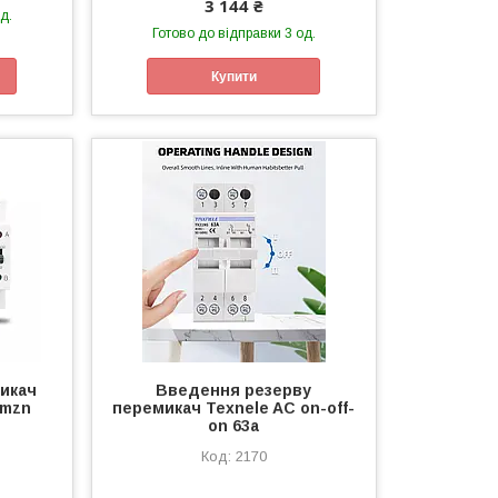
3 144 ₴
д.
Готово до відправки 3 од.
Купити
икач
Введення резерву
omzn
перемикач Texnele AC on-off-
on 63а
2170