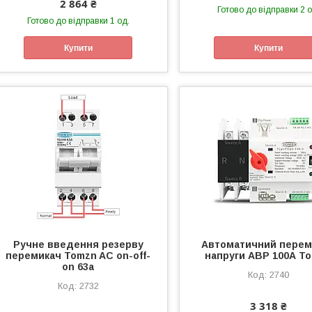
2 864 ₴
Готово до відправки 2 о
Готово до відправки 1 од.
Купити
Купити
Ручне введення резерву
Автоматичний перем
перемикач Tomzn AC on-off-
напруги АВР 100А T
on 63а
2740
2732
3 318 ₴