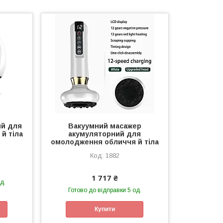
ий для
Вакуумний масажер
й тіла
акумуляторний для
омолодження обличчя й тіла
1882
1 717 ₴
д.
Готово до відправки 5 од.
Купити