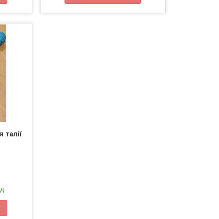
 талії
д.