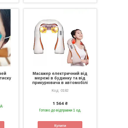
чей
Масажер електричний від
тиску
мережі в будинку та від
прикурювача в автомобілі
0182
1 564 ₴
д.
Готово до відправки 1 од.
Купити