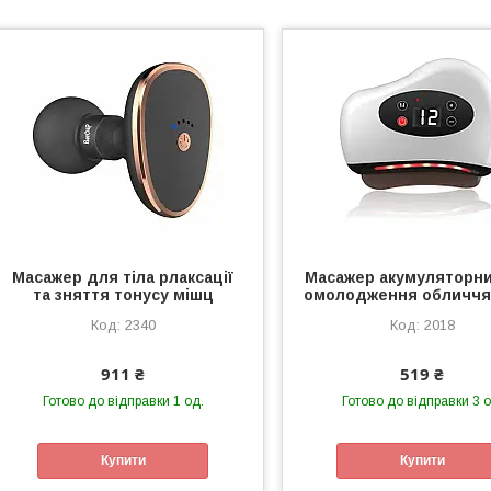
Масажер для тіла рлаксації
Масажер акумуляторн
та зняття тонусу мішц
омолодження обличчя 
2340
2018
911 ₴
519 ₴
Готово до відправки 1 од.
Готово до відправки 3 о
Купити
Купити