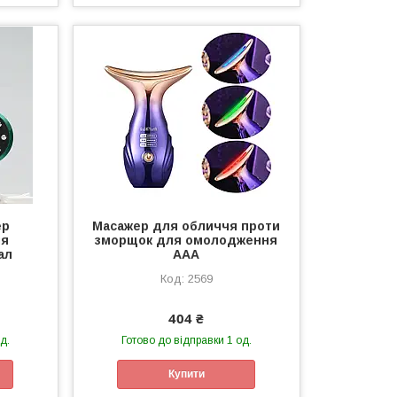
ер
Масажер для обличчя проти
ля
зморщок для омолодження
ал
ААА
2569
404 ₴
д.
Готово до відправки 1 од.
Купити