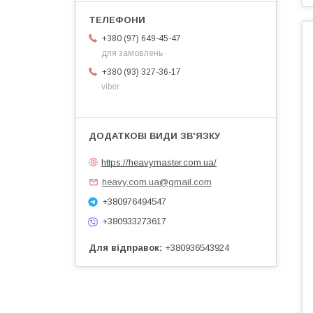
+380 (97) 649-45-47
для замовлень
+380 (93) 327-36-17
viber
https://heavymaster.com.ua/
heavy.com.ua@gmail.com
+380976494547
+380933273617
Для відправок
+380936543924