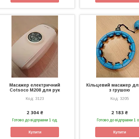
Масажер електричний
Кільцевий масажер для
Cotsoco M208 для рук
з грушою
3123
3205
2 304 ₴
2 183 ₴
Готово до відправки 1 од.
Готово до відправки 1 о
Купити
Купити