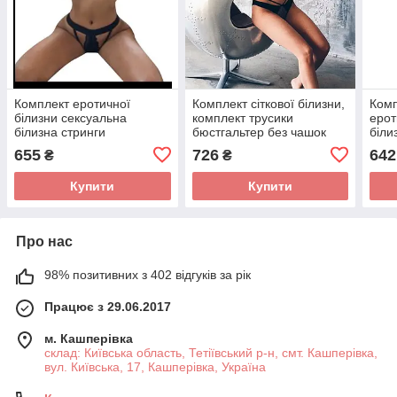
Комплект еротичної
Комплект сіткової білизни,
Комп
білизни сексуальна
комплект трусики
ерот
білизна стринги
бюстгальтер без чашок
біли
бюстгальтер ажурний
боді
655
726
642
₴
₴
Купити
Купити
Про нас
98% позитивних з 402 відгуків за рік
Працює з 29.06.2017
м. Кашперівка
склад: Київська область, Тетіївський р-н, смт. Кашперівка,
вул. Київська, 17, Кашперівка, Україна