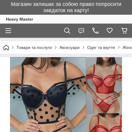
Магазин залишає за собою право попросити
завдаток на карту!
Heavy Master
Товари та послуги
Аксесуари
Одяг та взуття
Жіно