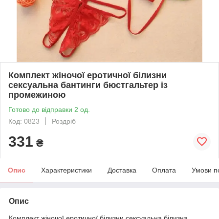
Комплект жіночої еротичної білизни
сексуальна бантинги бюстгальтер із
промежиною
Готово до відправки 2 од.
Код: 0823
Роздріб
331
₴
Опис
Характеристики
Доставка
Оплата
Умови п
Опис
Комплект жіночої еротичної білизни сексуальна білизна