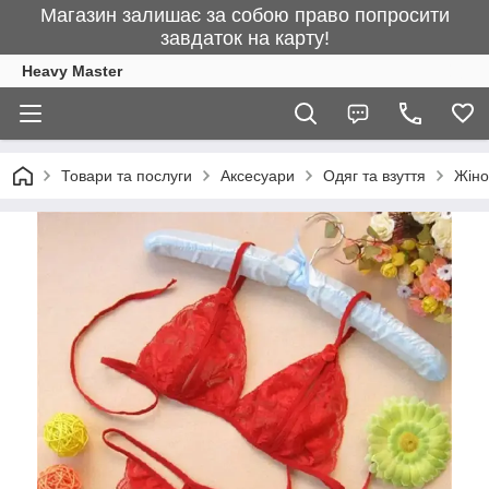
Магазин залишає за собою право попросити
завдаток на карту!
Heavy Master
Товари та послуги
Аксесуари
Одяг та взуття
Жіно