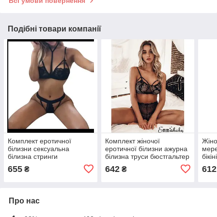
Всі умови повернення
Подібні товари компанії
Комплект еротичної
Комплект жіночої
Жіно
білизни сексуальна
еротичної білизни ажурна
мере
білизна стринги
білизна труси бюстгальтер
бікін
бюстгальтер ажурний
боді
655
642
612
₴
₴
Про нас