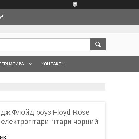
у!
ТЕРНАТИВА
КОНТАКТЫ
дж Флойд роуз Floyd Rose
електрогітари гітари чорний
ект