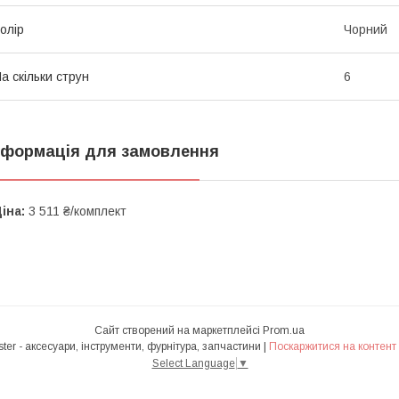
олір
Чорний
а скільки струн
6
нформація для замовлення
іна:
3 511 ₴/комплект
Сайт створений на маркетплейсі
Prom.ua
Інтернет-магазин Heavy Master - аксесуари, інструменти, фурнітура, запчастини |
Поскаржитися на контент
Select Language
▼