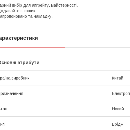
арний вибір для апгрейту, майстерності.
одавайте в кошик.
апропоновано та накладку.
арактеристики
Основні атрибути
раїна виробник
Китай
ризначення
Електрог
Стан
Новий
ип
Брідж