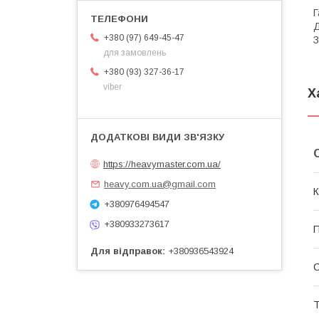
Г
Д
+380 (97) 649-45-47
З
для замовлень
+380 (93) 327-36-17
viber
Х
https://heavymaster.com.ua/
heavy.com.ua@gmail.com
К
+380976494547
+380933273617
П
Для відправок
+380936543924
Т