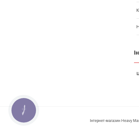
К
Н
І
Ц
КНОПКА
ЗВ'ЯЗКУ