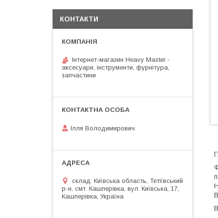
КОНТАКТИ
Інтернет-магазин Heavy Master -
аксесуари, інструменти, фурнітура,
запчастини
Ілля Володимирович
Г
Ф
п
склад: Київська область, Тетіївський
Н
р-н, смт. Кашперівка, вул. Київська, 17,
В
Кашперівка, Україна
В