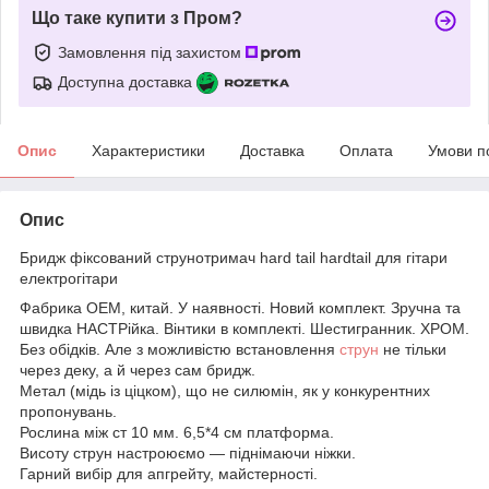
Що таке купити з Пром?
Замовлення під захистом
Доступна доставка
Опис
Характеристики
Доставка
Оплата
Умови п
Опис
Бридж фіксований струнотримач hard tail hardtail для гітари
електрогітари
Фабрика ОЕМ, китай. У наявності. Новий комплект. Зручна та
швидка НАСТРійка. Вінтики в комплекті. Шестигранник. ХРОМ.
Без обідків. Але з можливістю встановлення
струн
не тільки
через деку, а й через сам бридж.
Метал (мідь із ціцком), що не силюмін, як у конкурентних
пропонувань.
Рослина між ст 10 мм. 6,5*4 см платформа.
Висоту струн настроюємо — піднімаючи ніжки.
Гарний вибір для апгрейту, майстерності.