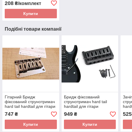
hardtail ХРОМ для гітари
208
₴/комплект
електрогітари
Купити
Подібні товари компанії
Гітарний Бридж
Бридж фіксований
Зачі
фіксований струнотримач
струнотримач hard tail
стру
hard tail hardtail для гітари
hardtail для гітари
hard
електрогітари хром
електрогітари чорний 3
747
949
525
₴
₴
Купити
Купити