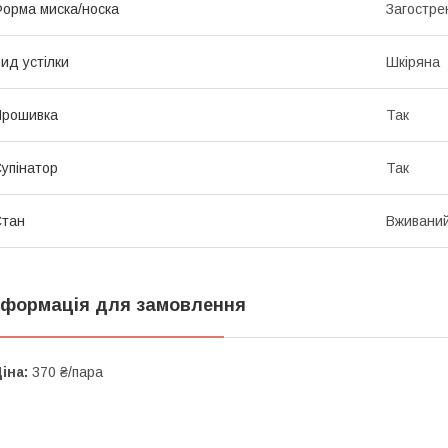
орма миска/носка
Загостре
ид устілки
Шкіряна
Прошивка
Так
упінатор
Так
Стан
Вживани
нформація для замовлення
іна:
370 ₴/пара