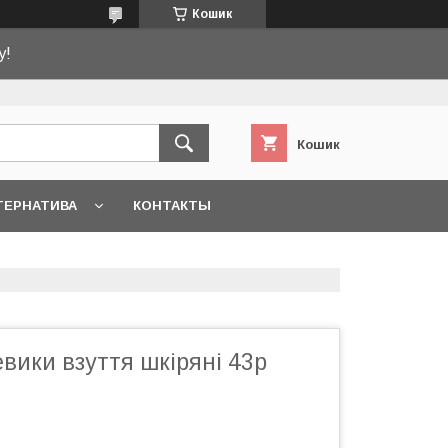
Кошик
у!
Кошик
ТЕРНАТИВА
КОНТАКТЫ
евики взуття шкіряні 43р