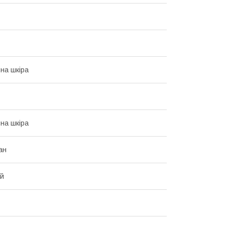
на шкіра
на шкіра
ан
ий