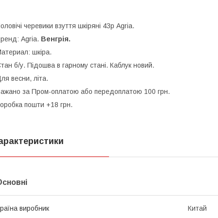
оловічі черевики взуття шкіряні 43р Agria.
ренд: Agria.
Венгрія.
атериал: шкіра.
тан б/у. Підошва в гарному стані. Каблук новий.
ля весни, літа.
ажано за Пром-оплатою або передоплатою 100 грн.
оробка пошти +18 грн.
арактеристики
Основні
раїна виробник
Китай