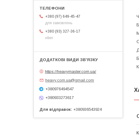
Ч
+380 (97) 649-45-47
для замовлень
Б
+380 (93) 327-36-17
М
viber
С
Д
Б
К
https://heavymaster.com.ua/
heavy.com.ua@gmail.com
+380976494547
Х
+380933273617
Для відправок
+380936543924
К