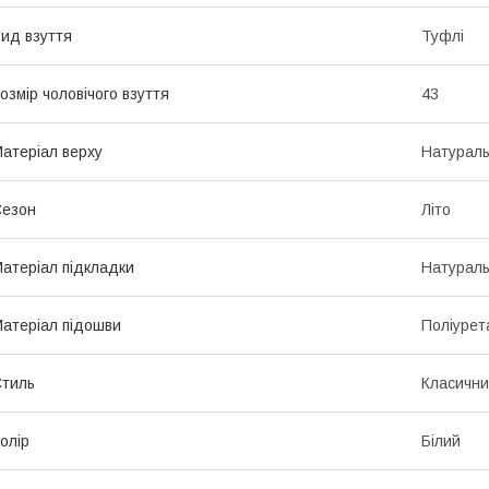
ид взуття
Туфлі
озмір чоловічого взуття
43
атеріал верху
Натураль
Сезон
Літо
атеріал підкладки
Натураль
атеріал підошви
Поліурет
тиль
Класичн
олір
Білий