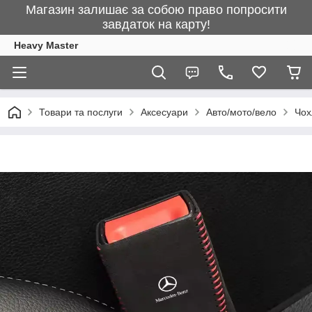
Магазин залишає за собою право попросити
завдаток на карту!
Heavy Master
Товари та послуги
Аксесуари
Авто/мото/вело
Чох