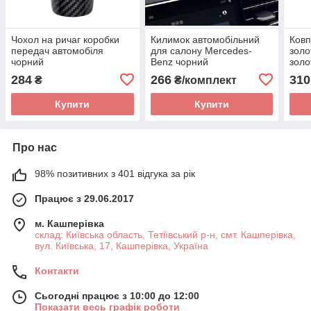
Чохол на ричаг коробки
Килимок автомобільний
Ковп
передач автомобіля
для салону Mercedes-
золо
чорний
Benz чорний
золо
авто
284
266
310
₴
₴/комплект
чер
Купити
Купити
Про нас
98% позитивних з 401 відгука за рік
Працює з 29.06.2017
м. Кашперівка
склад: Київська область, Тетіївський р-н, смт. Кашперівка,
вул. Київська, 17, Кашперівка, Україна
Контакти
Сьогодні працює з 10:00 до 12:00
Показати весь графік роботи