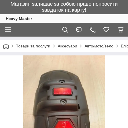
Магазин залишає за собою право попросити
завдаток на карту!
Heavy Master
Товари та послуги
Аксесуари
Авто/мото/вело
Блі