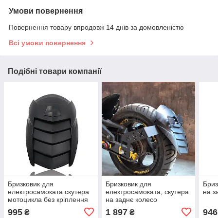
Умови повернення
Повернення товару впродовж 14 днів за домовленістю
Всі умови повернення
Подібні товари компанії
Бризковик для
Бризковик для
Бриз
електросамоката скутера
електросамоката, скутера
на з
мотоцикла без кріплення
на заднє колесо
995
1 897
946
₴
₴