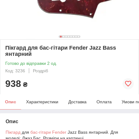
Пікгард для бас-гітари Fender Jazz Bass
янтарний
Готово до відправки 2 од.
Код: 3236
Роздріб
938
₴
Опис
Характеристики
Доставка
Оплата
Умови п
Опис
Пікгард
для
бас-гітари
Fender
Jazz Bass янтарний. Для
моделі: Джаз Бас. Розміри на картинці.