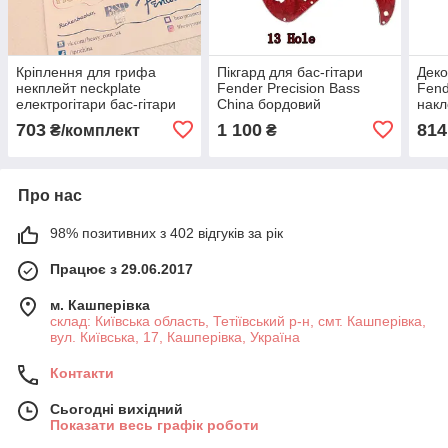
Кріплення для грифа
Пікгард для бас-гітари
Деко
некплейт neckplate
Fender Precision Bass
Fend
електрогітари бас-гітари
China бордовий
накл
Fender Stratocaster
сріб
703
1 100
814
₴/комплект
₴
Telecaster Jazz Bass
Про нас
98% позитивних з 402 відгуків за рік
Працює з 29.06.2017
м. Кашперівка
склад: Київська область, Тетіївський р-н, смт. Кашперівка,
вул. Київська, 17, Кашперівка, Україна
Контакти
Сьогодні вихідний
Показати весь графік роботи