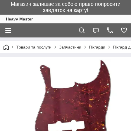
Магазин залишає за собою право попросити
завдаток на карту!
Heavy Master
Товари та послуги
Запчастини
Пікгарди
Пікгард д