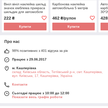
Вініл вініл наклейка шильд
Карбонова наклейка
Авто
значок емблема прикраса
автомобільна 5 метрів
карб
шильдик для автомобіля
30*
авто ПИСТОЛІТ
222
462
428
₴
₴/рулон
Купити
Купити
Про нас
98% позитивних з 401 відгука за рік
Працює з 29.06.2017
м. Кашперівка
склад: Київська область, Тетіївський р-н, смт. Кашперівка,
вул. Київська, 17, Кашперівка, Україна
Контакти
Сьогодні працює з 10:00 до 12:00
Показати весь графік роботи