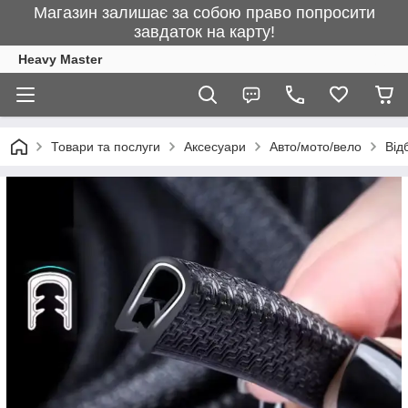
Магазин залишає за собою право попросити
завдаток на карту!
Heavy Master
Товари та послуги
Аксесуари
Авто/мото/вело
Від