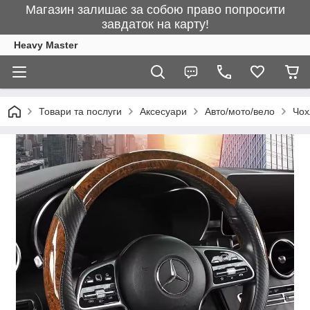
Магазин залишає за собою право попросити
завдаток на карту!
Heavy Master
Товари та послуги
Аксесуари
Авто/мото/вело
Чох