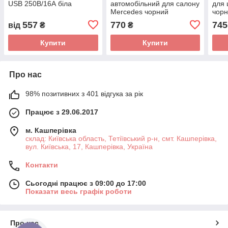
USB 250В/16А біла
автомобільний для салону
для 
Mercedes чорний
чор
557
770
745
від
₴
₴
Купити
Купити
Про нас
98% позитивних з 401 відгука за рік
Працює з 29.06.2017
м. Кашперівка
склад: Київська область, Тетіївський р-н, смт. Кашперівка,
вул. Київська, 17, Кашперівка, Україна
Контакти
Сьогодні працює з 09:00 до 17:00
Показати весь графік роботи
Про нас