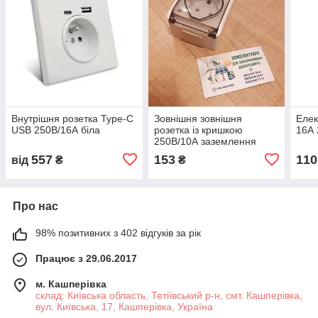
Внутрішня розетка Type-C
Зовнішня зовнішня
Елек
USB 250В/16А біла
розетка із кришкою
16А 
250В/10А заземлення
557
153
110
від
₴
₴
Про нас
98% позитивних з 402 відгуків за рік
Працює з 29.06.2017
м. Кашперівка
склад: Київська область, Тетіївський р-н, смт. Кашперівка,
вул. Київська, 17, Кашперівка, Україна