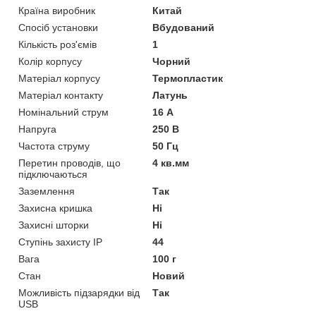
Країна виробник
Китай
Спосіб установки
Вбудований
Кількість роз'ємів
1
Колір корпусу
Чорний
Матеріал корпусу
Термопластик
Матеріал контакту
Латунь
Номінальний струм
16 А
Напруга
250 В
Частота струму
50 Гц
Перетин проводів, що
4 кв.мм
підключаються
Заземлення
Так
Захисна кришка
Ні
Захисні шторки
Ні
Ступінь захисту IP
44
Вага
100 г
Стан
Новий
Можливість підзарядки від
Так
USB