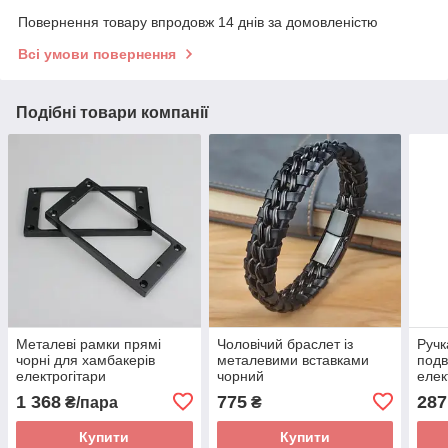
Повернення товару впродовж 14 днів за домовленістю
Всі умови повернення
Подібні товари компанії
Металеві рамки прямі
Чоловічий браслет із
Ручк
чорні для хамбакерів
металевими вставками
подв
електрогітари
чорний
елек
Ltd
1 368
775
287
₴/пара
₴
Купити
Купити