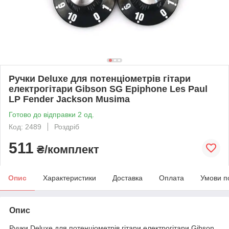
Ручки Deluxe для потенціометрів гітари
електрогітари Gibson SG Epiphone Les Paul
LP Fender Jackson Musima
Готово до відправки 2 од.
Код: 2489
Роздріб
511
₴/комплект
Опис
Характеристики
Доставка
Оплата
Умови п
Опис
Ручки Deluxe для потенціометрів гітари електрогітари Gibson