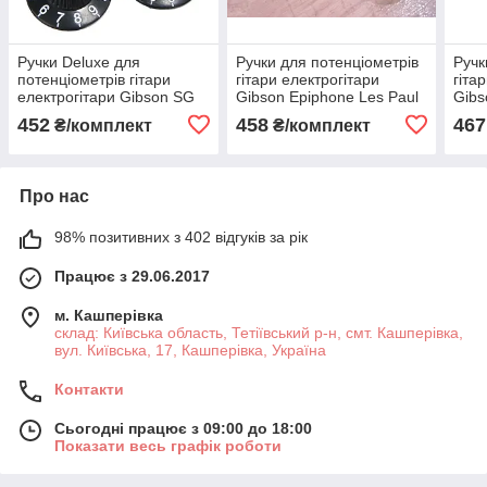
Ручки Deluxe для
Ручки для потенціометрів
Ручк
потенціометрів гітари
гітари електрогітари
гіта
електрогітари Gibson SG
Gibson Epiphone Les Paul
Gibs
Epiphone Les Paul LP
LP Fender Jackson Cort
Paul
452
458
467
₴/комплект
₴/комплект
Fender Jackson Musima
чорні Custom
Cort
Про нас
98% позитивних з 402 відгуків за рік
Працює з 29.06.2017
м. Кашперівка
склад: Київська область, Тетіївський р-н, смт. Кашперівка,
вул. Київська, 17, Кашперівка, Україна
Контакти
Сьогодні працює з 09:00 до 18:00
Показати весь графік роботи