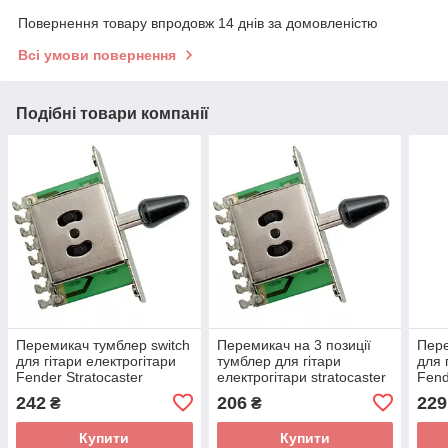
Повернення товару впродовж 14 днів за домовленістю
Всі умови повернення
Подібні товари компанії
Перемикач тумблер switch
Перемикач на 3 позиції
Пере
для гітари електрогітари
тумблер для гітари
для 
Fender Stratocaster
електрогітари stratocaster
Fend
ЧОРНИЙ 5
чорний
242
206
229
₴
₴
Купити
Купити