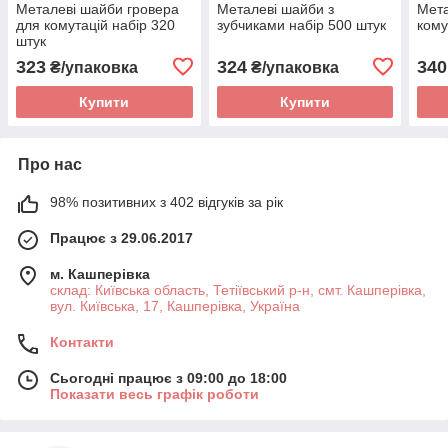
Металеві шайби гровера
Металеві шайби з
Мета
для комутацій набір 320
зубчиками набір 500 штук
кому
штук
323
324
340
₴/упаковка
₴/упаковка
Купити
Купити
Про нас
98% позитивних з 402 відгуків за рік
Працює з 29.06.2017
м. Кашперівка
склад: Київська область, Тетіївський р-н, смт. Кашперівка,
вул. Київська, 17, Кашперівка, Україна
Контакти
Сьогодні працює з 09:00 до 18:00
Показати весь графік роботи