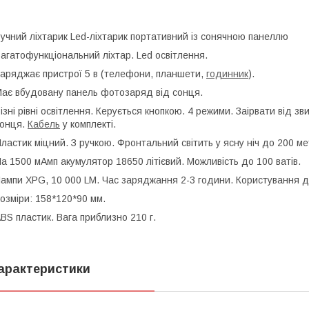
учний ліхтарик Led-ліхтарик портативний із сонячною панеллю
агатофункціональний ліхтар. Led освітлення.
аряджає пристрої 5 в (телефони, планшети,
годинник
).
ає вбудовану панель фотозаряд від сонця.
ізні рівні освітлення. Керується кнопкою. 4 режими. Заірвати від 
онця.
Кабель
у комплекті.
ластик міцний. З ручкою. Фронтальний світить у ясну ніч до 200 ме
а 1500 мАмп акумулятор 18650 літієвий. Можливість до 100 ватів.
ампи XPG, 10 000 LM. Час заряджання 2-3 години. Користування д
озміри: 158*120*90 мм.
BS пластик. Вага приблизно 210 г.
арактеристики