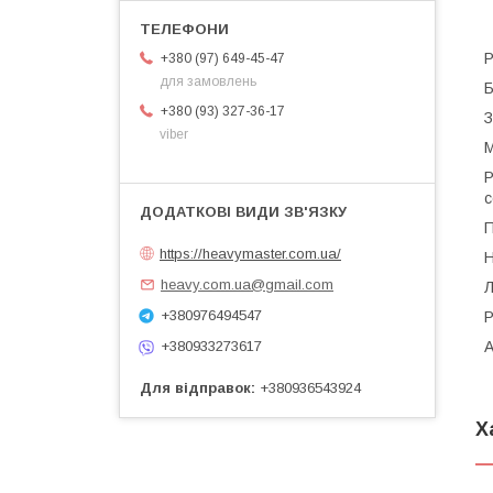
Р
+380 (97) 649-45-47
для замовлень
Б
+380 (93) 327-36-17
З
viber
М
Р
с
П
https://heavymaster.com.ua/
Н
heavy.com.ua@gmail.com
Л
+380976494547
Р
A
+380933273617
Для відправок
+380936543924
Х