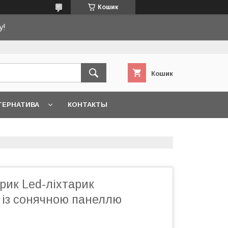
Кошик
у!
Кошик
ТЕРНАТИВА
КОНТАКТЫ
рик Led-ліхтарик
 із сонячною панеллю