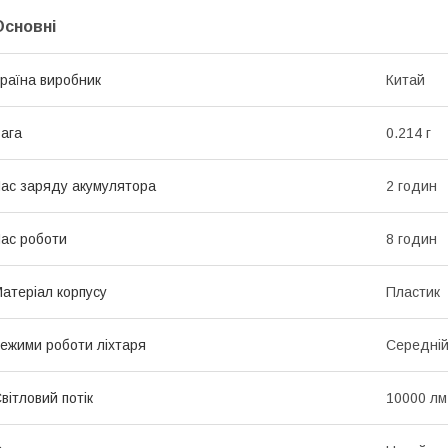
Основні
раїна виробник
Китай
ага
0.214 г
ас заряду акумулятора
2 годин
ас роботи
8 годин
атеріал корпусу
Пластик
ежими роботи ліхтаря
Середній
вітловий потік
10000 лм