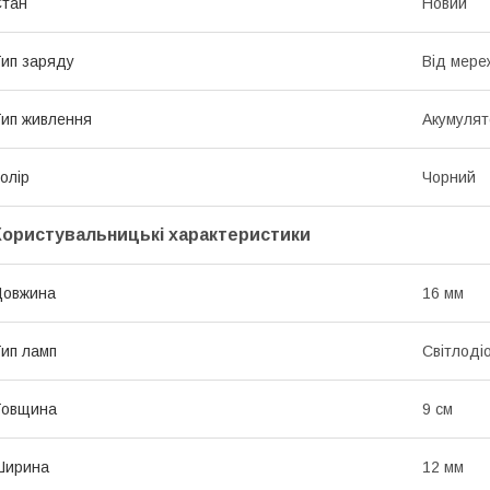
Стан
Новий
ип заряду
Від мереж
ип живлення
Акумулят
олір
Чорний
Користувальницькі характеристики
Довжина
16 мм
ип ламп
Світлоді
Товщина
9 см
Ширина
12 мм