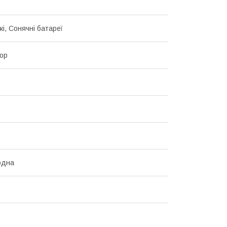
і, Сонячні батареї
ор
одна