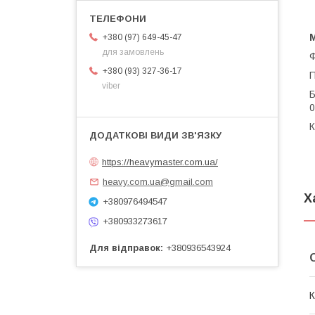
М
+380 (97) 649-45-47
для замовлень
Ф
+380 (93) 327-36-17
П
viber
Б
0
К
https://heavymaster.com.ua/
heavy.com.ua@gmail.com
Х
+380976494547
+380933273617
Для відправок
+380936543924
К