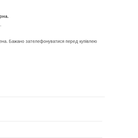
рна.
.
ежена. Бажано зателефонуватися перед купівлею