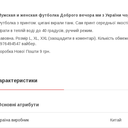
ужская и женская футболка Доброго вечора ми з України чо
утболка з принтом: цигані вкрали танк. Сам принт середньої якості
рати в теплій воді до 40 градусів, ручний режим.
авовна. Розмір L, XL, XXL (заощадити в коментарі). Кількість обм
976494547 вайбер.
оробка Нової Пошти 9 грн.
арактеристики
Основні атрибути
раїна виробник
Китай