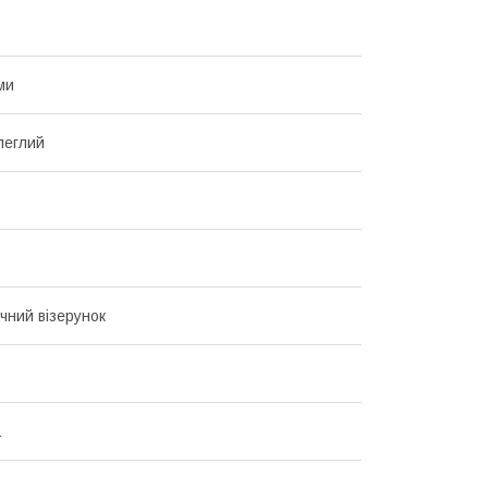
ми
леглий
чний візерунок
а