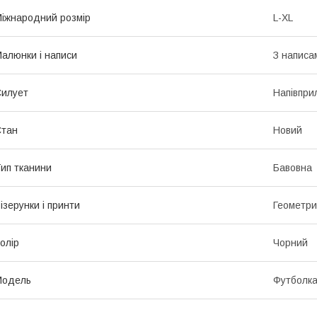
іжнародний розмір
L-XL
алюнки і написи
З написа
илует
Напівпри
Стан
Новий
ип тканини
Бавовна
ізерунки і принти
Геометри
олір
Чорний
Модель
Футболк