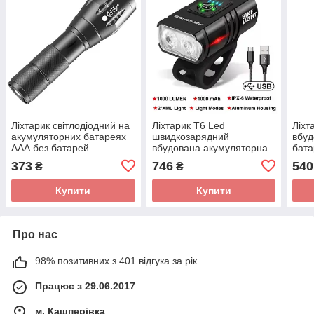
Ліхтарик світлодіодний на
Ліхтарик T6 Led
Ліхт
акумуляторних батареях
швидкозарядний
вбуд
ААА без батарей
вбудована акумуляторна
бата
батарея
373
746
540
₴
₴
Купити
Купити
Про нас
98% позитивних з 401 відгука за рік
Працює з 29.06.2017
м. Кашперівка