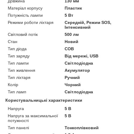
Довжина
130 мм
Матеріал корпусу
Пластик
Потужність лампи
5 Вт
Режими роботи ліхтаря
Середній, Режим SOS,
Інтенсивний
Світловий потік
500 лм
Стан
Новий
Тип діода
COB
Тип заряду
Від мережі, USB
Тип лампи
Світлодіодна
Тип живлення
Акумулятор
Тип ліхтаря
Ручний
Колір
Чорний
Тип ламп
Світлодіодна
Користувальницькі характеристики
Напруга
5 В
Напруга за максимальної
5 В
потужності
Тип панелі
Тонкоплівковий