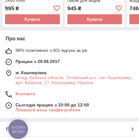
1400 mAh
гаком для водіїв
вбуд
бат
995
945
746
₴
₴
Купити
Купити
Про нас
98% позитивних з 401 відгука за рік
Працює з 29.06.2017
м. Кашперівка
склад: Київська область, Тетіївський р-н, смт. Кашперівка,
вул. Київська, 17, Кашперівка, Україна
Контакти
Сьогодні працює з 10:00 до 12:00
Показати весь графік роботи
КНОПКА
Про нас
ЗВ'ЯЗКУ