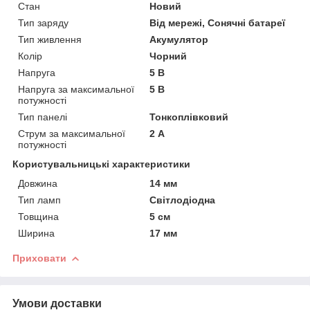
Стан
Новий
Тип заряду
Від мережі, Сонячні батареї
Тип живлення
Акумулятор
Колір
Чорний
Напруга
5 В
Напруга за максимальної
5 В
потужності
Тип панелі
Тонкоплівковий
Струм за максимальної
2 А
потужності
Користувальницькі характеристики
Довжина
14 мм
Тип ламп
Світлодіодна
Товщина
5 см
Ширина
17 мм
Приховати
Умови доставки