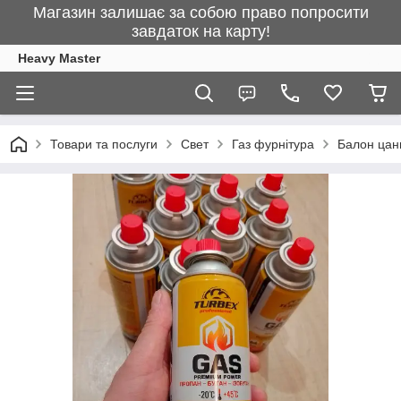
Магазин залишає за собою право попросити
завдаток на карту!
Heavy Master
Товари та послуги
Свет
Газ фурнітура
Балон цанг