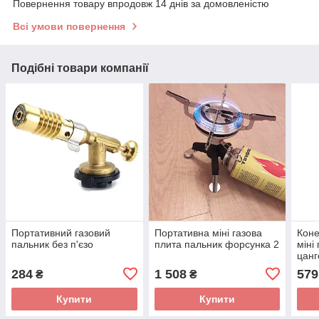
Повернення товару впродовж 14 днів за домовленістю
Всі умови повернення
Подібні товари компанії
Портативний газовий
Портативна міні газова
Коне
пальник без п'єзо
плита пальник форсунка 2
міні
цанг
284
1 508
579
₴
₴
Купити
Купити