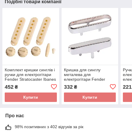
Подібні товари компанії
Комплект кришки синглів і
Кришка для синглу
Ручк
ручки для електрогітари
металева для
елек
Fender Stratocaster Ibanes
електрогітари Fender
елек
Shur LTD ESP бежеві
Telecaster
Tele
452
332
221
₴
₴
Купити
Купити
Про нас
98% позитивних з 402 відгуків за рік