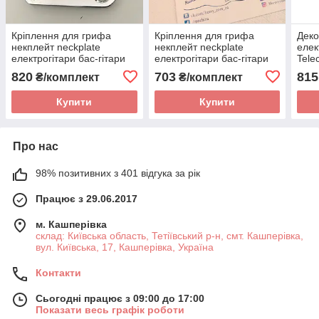
Кріплення для грифа
Кріплення для грифа
Деко
некплейт neckplate
некплейт neckplate
елек
електрогітари бас-гітари
електрогітари бас-гітари
Tele
Fender Stratocaster
Fender Stratocaster
820
703
815
₴/комплект
₴/комплект
Telecaster JAGUAR deluxe
Telecaster Jazz Bass
Купити
Купити
Про нас
98% позитивних з 401 відгука за рік
Працює з 29.06.2017
м. Кашперівка
склад: Київська область, Тетіївський р-н, смт. Кашперівка,
вул. Київська, 17, Кашперівка, Україна
Контакти
Сьогодні працює з 09:00 до 17:00
Показати весь графік роботи