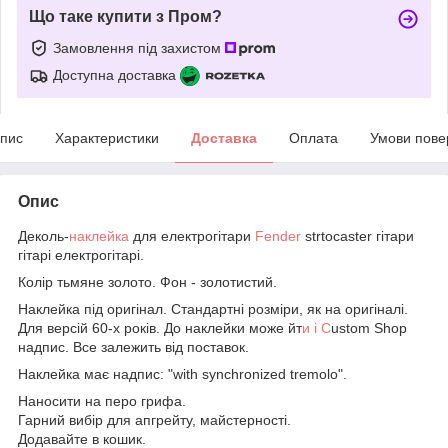
Що таке купити з Пром?
Замовлення під захистом
Доступна доставка
пис
Характеристики
Доставка
Оплата
Умови пове
Опис
Деколь-
наклейка
для електрогітари
Fender
strtocaster гітари
гітарі електрогітарі.
Колір тьмяне золото. Фон - золотистий.
Наклейка під оригінал. Стандартні розміри, як на оригіналі.
Для версій 60-х років. До наклейки може йт
и і C
ustom Shop
надпис. Все залежить від поставок.
Наклейка має надпис: "with synchronized tremolo".
Наносити на перо грифа.
Гарний вибір для апгрейту, майстерності.
Додавайте в кошик.