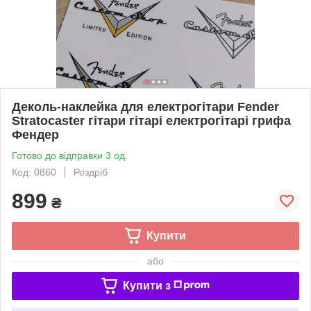
Деколь-наклейка для електрогітари Fender
Stratocaster гітари гітарі електрогітарі грифа
Фендер
Готово до відправки 3 од.
Код: 0860
Роздріб
899
₴
Купити
або
Купити з