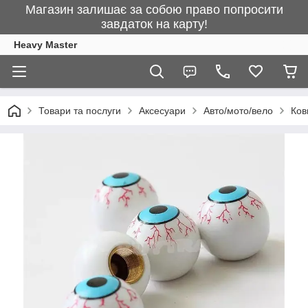
Магазин залишає за собою право попросити
завдаток на карту!
Heavy Master
Товари та послуги
Аксесуари
Авто/мото/вело
Ков