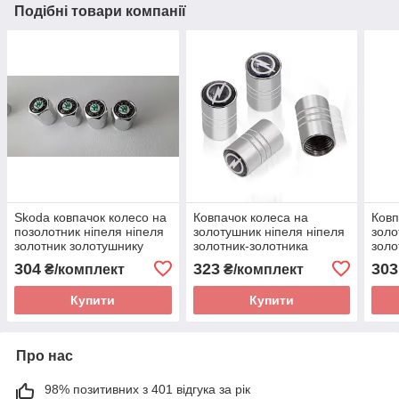
Подібні товари компанії
Skoda ковпачок колесо на
Ковпачок колеса на
Ковп
позолотник ніпеля ніпеля
золотушник ніпеля ніпеля
золо
золотник золотушнику
золотник-золотника
золо
автомобіля шлунка
автомобіля автопельopel
авто
304
323
303
₴/комплект
₴/комплект
Купити
Купити
Про нас
98% позитивних з 401 відгука за рік