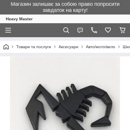
Магазин залишає за собою право попросити
завдаток на карту!
Heavy Master
Товари та послуги
Аксесуари
Авто/мото/вело
Ши