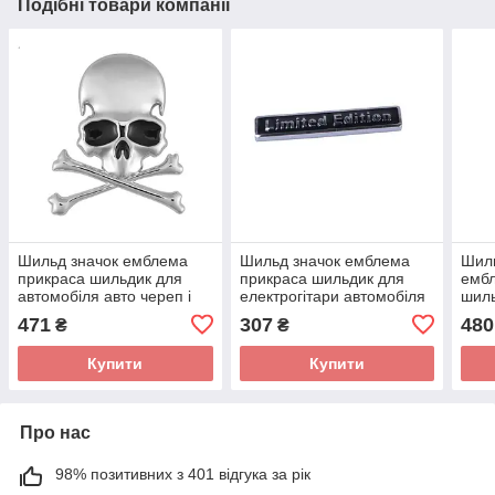
Подібні товари компанії
Шильд значок емблема
Шильд значок емблема
Шил
прикраса шильдик для
прикраса шильдик для
емб
автомобіля авто череп і
електрогітари автомобіля
шиль
кістки
авто limited edition чорний
крос
471
307
480
₴
₴
Купити
Купити
Про нас
98% позитивних з 401 відгука за рік