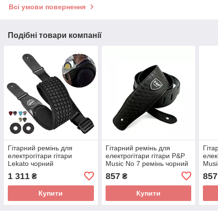
Всі умови повернення
Подібні товари компанії
Гітарний ремінь для
Гітарний ремінь для
Гіта
електрогітари гітари
електрогітари гітари P&P
елек
Lekato чорний
Music No 7 ремінь чорний
Musi
1 311
857
857
₴
₴
Купити
Купити