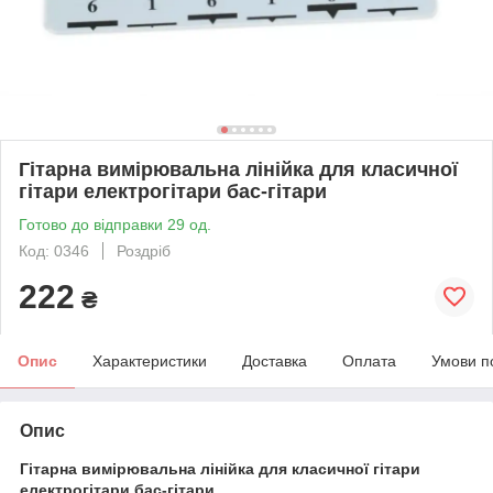
Гітарна вимірювальна лінійка для класичної
гітари електрогітари бас-гітари
Готово до відправки 29 од.
Код: 0346
Роздріб
222
₴
Опис
Характеристики
Доставка
Оплата
Умови п
Опис
Гітарна вимірювальна лінійка для класичної гітари
електрогітари бас-гітари.