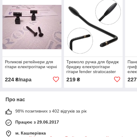
Роликові ретейнери для
Тремоло ручка для бридж
Пане
гітари електрогітари чорні
бриджу електрогітари
гриф
гітари fender stratocaster
елек
5,8 мм
224
219
227
₴/пара
₴
Про нас
98% позитивних з 402 відгуків за рік
Працює з 29.06.2017
м. Кашперівка