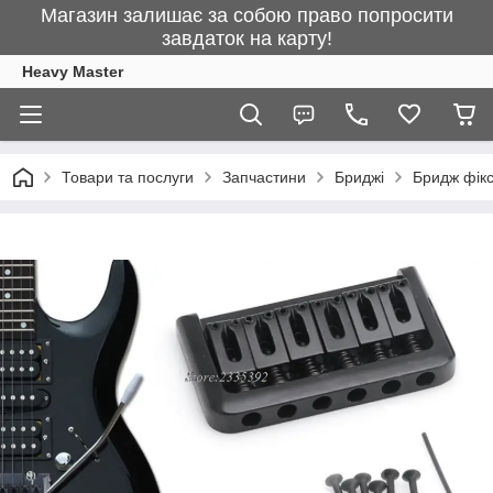
Магазин залишає за собою право попросити
завдаток на карту!
Heavy Master
Товари та послуги
Запчастини
Бриджі
Бридж фікс