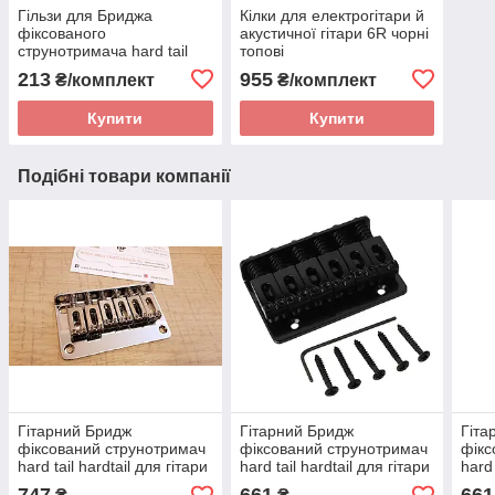
Гільзи для Бриджа
Кілки для електрогітари й
фіксованого
акустичної гітари 6R чорні
струнотримача hard tail
топові
hardtail ЧОРНІ для гітари
213
955
₴/комплект
₴/комплект
електрогітари
Купити
Купити
Подібні товари компанії
Гітарний Бридж
Гітарний Бридж
Гіта
фіксований струнотримач
фіксований струнотримач
фікс
hard tail hardtail для гітари
hard tail hardtail для гітари
hard
електрогітари хром
електрогітари чорний 1
гіта