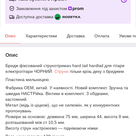
Замовлення під захистом
Доступна доставка
Опис
Характеристики
Доставка
Оплата
Умови п
Опис
Бридж фіксований струнотримач hard tail hardtail для гітари
електрогітари ЧОРНИЙ.
Струни
тільки крізь деку з бриджем.
Пластина мильницею.
Фабрика ОЕМ, китай. У наявності. Новий комплект. Зручна та
швидка НАСТРійка. Вінтики в комплекті. З обідками,
кастомний.
Метал (мідь із ціцком), що не силюмін, як у конкурентних
пропонувань
Розміри за основою: довжина 75 мм, ширина 44, висота 8 мм,
розташований між ст 10,5 мм.
Висоту струн настроюємо — піднімаючи ніжки.