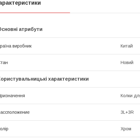
арактеристики
Основні атрибути
раїна виробник
Китай
Стан
Новий
Користувальницькі характеристики
ризначення
Колки дл
ассположение
3L+3R
олір
Хром