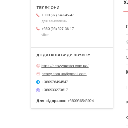
Х
+380 (97) 649-45-47
для замовлень
+380 (93) 327-36-17
viber
К
https://heavymaster.com.ua/
heavy.com.ua@gmail.com
+380976494547
П
+380933273617
Для відправок
+380936543924
Р
К