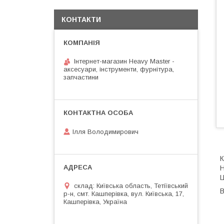
КОНТАКТИ
Інтернет-магазин Heavy Master -
аксесуари, інструменти, фурнітура,
запчастини
Ілля Володимирович
К
Н
Ц
склад: Київська область, Тетіївський
В
р-н, смт. Кашперівка, вул. Київська, 17,
Кашперівка, Україна