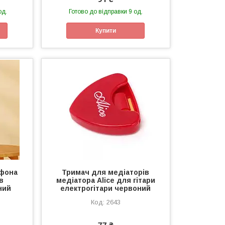
од.
Готово до відправки 9 од.
Купити
тфона
Тримач для медіаторів
в
медіатора Alice для гітари
ний
електрогітари червоний
2643
77 ₴