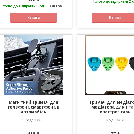
Готово до відправки 2 о
Готово до відправки 5 од.
Оптом і в роздріб
Купити
Купити
Магнітний тримач для
Тримач для медіато
телефона смартфона в
медіатора для гіт
автомобіль
електрогітари
2330
0814
418 ₴
77 ₴