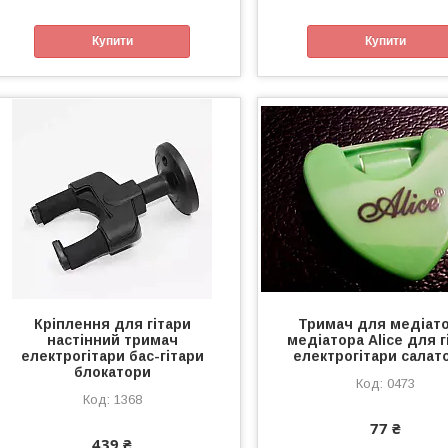
Купити
Купити
Кріплення для гітари
Тримач для медіато
настінний тримач
медіатора Alice для г
електрогітари бас-гітари
електрогітари салат
блокатори
0473
1368
77 ₴
439 ₴