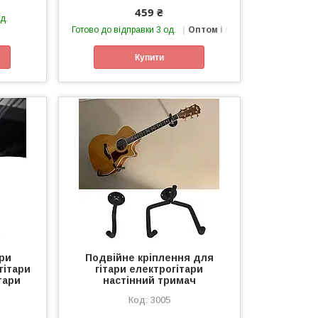
459 ₴
д.
Готово до відправки 3 од.
Оптом і в роздріб
Купити
ари
Подвійне кріплення для
гітари
гітари електрогітари
тари
настінний тримач
3005