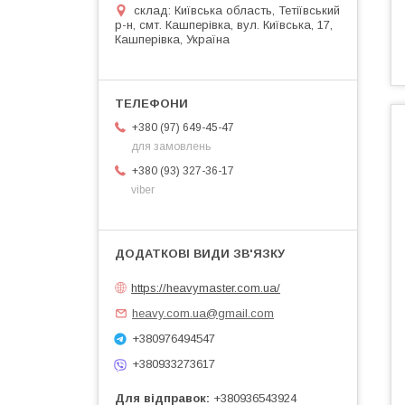
склад: Київська область, Тетіївський
р-н, смт. Кашперівка, вул. Київська, 17,
Кашперівка, Україна
+380 (97) 649-45-47
для замовлень
+380 (93) 327-36-17
viber
https://heavymaster.com.ua/
heavy.com.ua@gmail.com
+380976494547
+380933273617
Для відправок
+380936543924