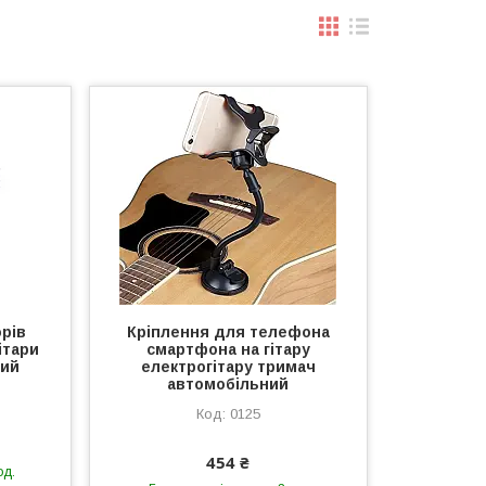
рів
Кріплення для телефона
ітари
смартфона на гітару
ний
електрогітару тримач
автомобільний
0125
454 ₴
од.