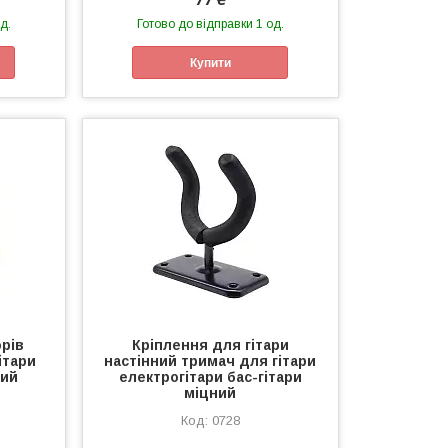
д.
Готово до відправки 1 од.
Купити
рів
Кріплення для гітари
ітари
настінний тримач для гітари
тий
електрогітари бас-гітари
міцний
0728