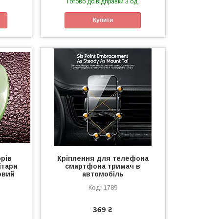
Готово до відправки 3 од.
Купити
рів
Кріплення для телефона
ітари
смартфона тримач в
овий
автомобіль
1789
369 ₴