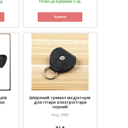
д.
Готово до відправки 3 од.
Купити
рів
Шкіряний тримач медіаторів
ари
для гітари електрогітари
чорний
2406
91 ₴