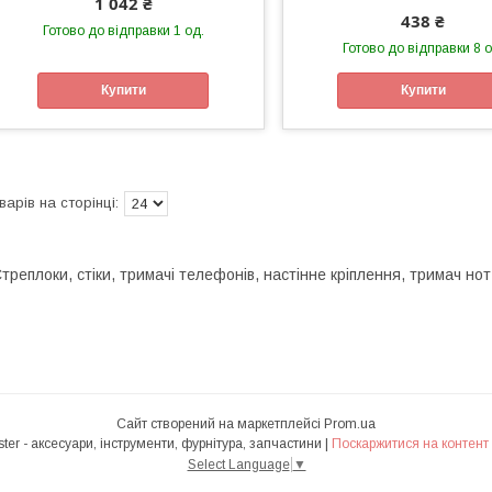
1 042 ₴
438 ₴
Готово до відправки 1 од.
Готово до відправки 8 о
Купити
Купити
треплоки, стіки, тримачі телефонів, настінне кріплення, тримач нот
Сайт створений на маркетплейсі
Prom.ua
Інтернет-магазин Heavy Master - аксесуари, інструменти, фурнітура, запчастини |
Поскаржитися на контент
Select Language
▼