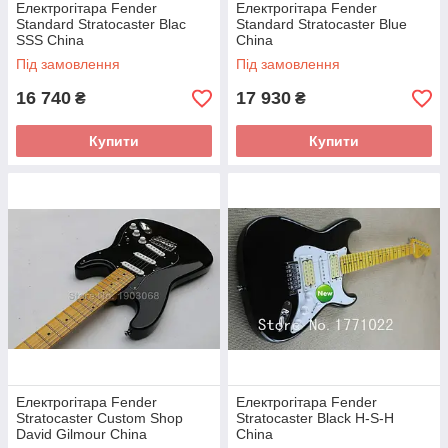
Електрогітара Fender
Електрогітара Fender
Standard Stratocaster Blac
Standard Stratocaster Blue
SSS China
China
Під замовлення
Під замовлення
16 740
17 930
₴
₴
Купити
Купити
Електрогітара Fender
Електрогітара Fender
Stratocaster Custom Shop
Stratocaster Black H-S-H
David Gilmour China
China