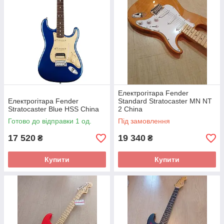
Електрогітара Fender
Електрогітара Fender
Standard Stratocaster MN NT
Stratocaster Blue HSS China
2 China
Готово до відправки 1 од.
Під замовлення
17 520
19 340
₴
₴
Купити
Купити