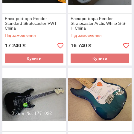
Електрогітара Fender
Електрогітара Fender
Standard Stratocaster VWT
Stratocaster Arctic White S-S-
China
H China
Під замовлення
Під замовлення
17 240
16 740
₴
₴
Купити
Купити