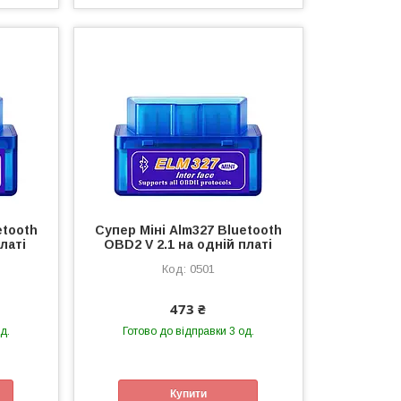
etooth
Супер Міні Alm327 Bluetooth
латі
OBD2 V 2.1 на одній платі
0501
473 ₴
д.
Готово до відправки 3 од.
Купити