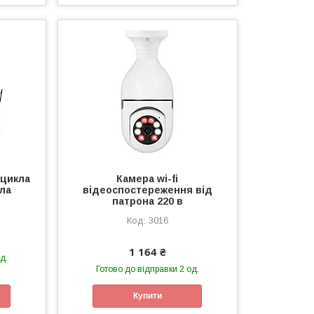
оцикла
Камера wi-fi
ла
відеоспостереження від
патрона 220 в
3016
1 164 ₴
д.
Готово до відправки 2 од.
Купити