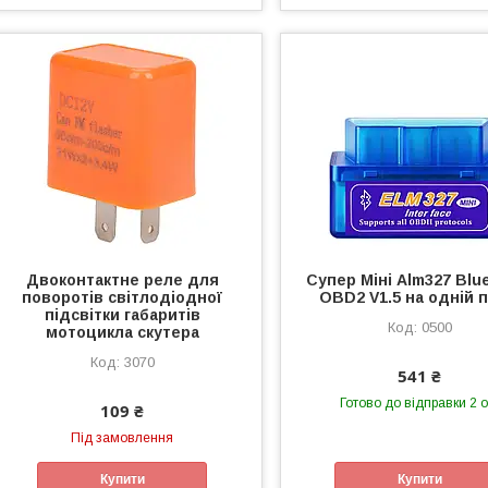
Двоконтактне реле для
Супер Міні Alm327 Blu
поворотів світлодіодної
OBD2 V1.5 на одній п
підсвітки габаритів
0500
мотоцикла скутера
3070
541 ₴
Готово до відправки 2 о
109 ₴
Під замовлення
Купити
Купити