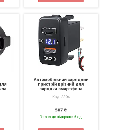
й
Автомобільний зарядний
для
пристрій врізний для
кла
зарядки смартфона
3304
507 ₴
Готово до відправки 6 од.