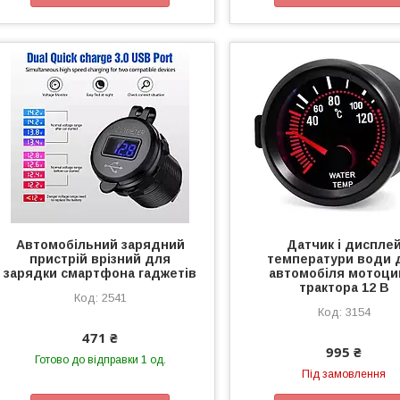
Автомобільний зарядний
Датчик і диспле
пристрій врізний для
температури води 
зарядки смартфона гаджетів
автомобіля мотоци
трактора 12 В
2541
3154
471 ₴
995 ₴
Готово до відправки 1 од.
Під замовлення