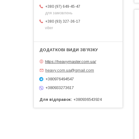
+380 (97) 649-45-47
для замовлень
+380 (93) 327-36-17
viber
https://heavymaster.com.ua/
heavy.com.ua@gmail.com
+380976494547
+380933273617
Для відправок
+380936543924