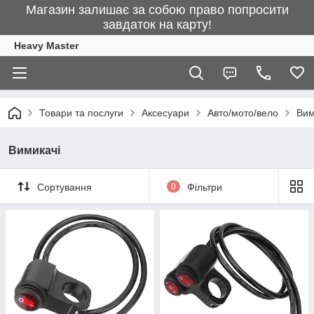
Магазин залишає за собою право попросити
завдаток на карту!
Heavy Master
Товари та послуги
Аксесуари
Авто/мото/вело
Вим
Вимикачі
Сортування
0
Фільтри